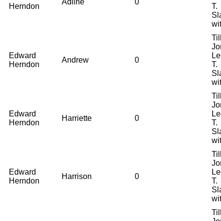
Adline
0
Herndon
T.
Sl
wi
Til
Jo
Edward
Le
Andrew
0
Herndon
T.
Sl
wi
Til
Jo
Edward
Le
Harriette
0
Herndon
T.
Sl
wi
Til
Jo
Edward
Le
Harrison
0
Herndon
T.
Sl
wi
Til