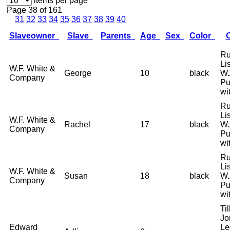
items per page
Page 38 of 161
31
32
33
34
35
36
37
38
39
40
Slaveowner
Slave
Parents
Age
Sex
Color
Ru
Li
W.F. White &
George
10
black
W.
Company
Pu
wi
Ru
Li
W.F. White &
Rachel
17
black
W.
Company
Pu
wi
Ru
Li
W.F. White &
Susan
18
black
W.
Company
Pu
wi
Til
Jo
Edward
Le