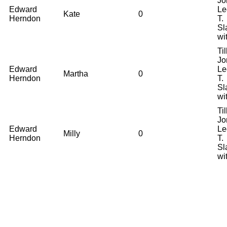
Jo
Edward
Le
Kate
0
Herndon
T.
Sl
wi
Til
Jo
Edward
Le
Martha
0
Herndon
T.
Sl
wi
Til
Jo
Edward
Le
Milly
0
Herndon
T.
Sl
wi